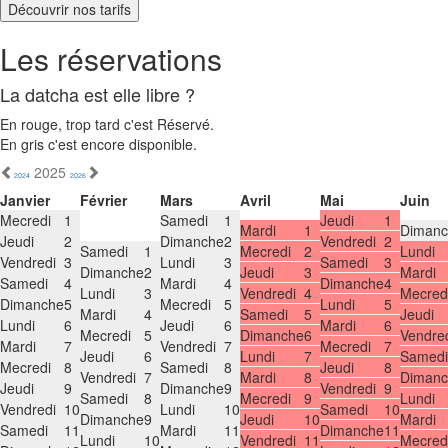
Découvrir nos tarifs
Les réservations
La datcha est elle libre ?
En rouge, trop tard c'est Réservé.
En gris c'est encore disponible.
2025
2024
2026
Janvier
Février
Mars
Avril
Mai
Juin
Mecredi
1
Samedi
1
Jeudi
1
Mardi
1
Dimanc
Jeudi
2
Dimanche
2
Vendredi
2
Samedi
1
Mecredi
2
Lundi
Vendredi
3
Lundi
3
Samedi
3
Dimanche
2
Jeudi
3
Mardi
Samedi
4
Mardi
4
Dimanche
4
Lundi
3
Vendredi
4
Mecred
Dimanche
5
Mecredi
5
Lundi
5
Mardi
4
Samedi
5
Jeudi
Lundi
6
Jeudi
6
Mardi
6
Mecredi
5
Dimanche
6
Vendre
Mardi
7
Vendredi
7
Mecredi
7
Jeudi
6
Lundi
7
Samedi
Mecredi
8
Samedi
8
Jeudi
8
Vendredi
7
Mardi
8
Dimanc
Jeudi
9
Dimanche
9
Vendredi
9
Samedi
8
Mecredi
9
Lundi
Vendredi
10
Lundi
10
Samedi
10
Dimanche
9
Jeudi
10
Mardi
Samedi
11
Mardi
11
Dimanche
11
Lundi
10
Vendredi
11
Mecred