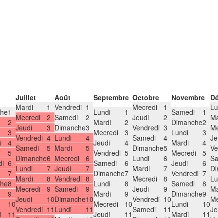
Juillet
Août
Septembre
Octobre
Novembre
D
Mardi
1
Vendredi
1
Mecredi
1
Lu
he
1
Lundi
1
Samedi
1
Mecredi
2
Samedi
2
Jeudi
2
Ma
2
Mardi
2
Dimanche
2
Jeudi
3
Dimanche
3
Vendredi
3
Me
3
Mecredi
3
Lundi
3
Vendredi
4
Lundi
4
Samedi
4
Je
i
4
Jeudi
4
Mardi
4
Samedi
5
Mardi
5
Dimanche
5
Ve
5
Vendredi
5
Mecredi
5
Dimanche
6
Mecredi
6
Lundi
6
Sa
di
6
Samedi
6
Jeudi
6
Lundi
7
Jeudi
7
Mardi
7
Di
7
Dimanche
7
Vendredi
7
Mardi
8
Vendredi
8
Mecredi
8
Lu
he
8
Lundi
8
Samedi
8
Mecredi
9
Samedi
9
Jeudi
9
Ma
9
Mardi
9
Dimanche
9
Jeudi
10
Dimanche
10
Vendredi
10
Me
10
Mecredi
10
Lundi
10
Vendredi
11
Lundi
11
Samedi
11
Je
i
11
Jeudi
11
Mardi
11