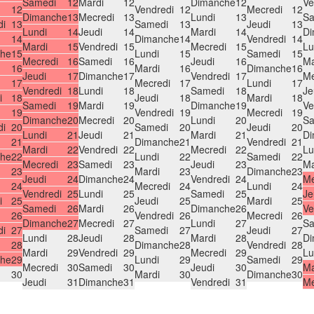
Samedi
12
Mardi
12
Dimanche
12
Ve
12
Vendredi
12
Mecredi
12
Dimanche
13
Mecredi
13
Lundi
13
Sa
di
13
Samedi
13
Jeudi
13
Lundi
14
Jeudi
14
Mardi
14
Di
14
Dimanche
14
Vendredi
14
Mardi
15
Vendredi
15
Mecredi
15
Lu
he
15
Lundi
15
Samedi
15
Mecredi
16
Samedi
16
Jeudi
16
Ma
16
Mardi
16
Dimanche
16
Jeudi
17
Dimanche
17
Vendredi
17
Me
17
Mecredi
17
Lundi
17
Vendredi
18
Lundi
18
Samedi
18
Je
i
18
Jeudi
18
Mardi
18
Samedi
19
Mardi
19
Dimanche
19
Ve
19
Vendredi
19
Mecredi
19
Dimanche
20
Mecredi
20
Lundi
20
Sa
di
20
Samedi
20
Jeudi
20
Lundi
21
Jeudi
21
Mardi
21
Di
21
Dimanche
21
Vendredi
21
Mardi
22
Vendredi
22
Mecredi
22
Lu
he
22
Lundi
22
Samedi
22
Mecredi
23
Samedi
23
Jeudi
23
Ma
23
Mardi
23
Dimanche
23
Jeudi
24
Dimanche
24
Vendredi
24
Me
24
Mecredi
24
Lundi
24
Vendredi
25
Lundi
25
Samedi
25
Je
i
25
Jeudi
25
Mardi
25
Samedi
26
Mardi
26
Dimanche
26
Ve
26
Vendredi
26
Mecredi
26
Dimanche
27
Mecredi
27
Lundi
27
Sa
di
27
Samedi
27
Jeudi
27
Lundi
28
Jeudi
28
Mardi
28
Di
28
Dimanche
28
Vendredi
28
Mardi
29
Vendredi
29
Mecredi
29
Lu
he
29
Lundi
29
Samedi
29
Mecredi
30
Samedi
30
Jeudi
30
Ma
30
Mardi
30
Dimanche
30
Jeudi
31
Dimanche
31
Vendredi
31
Me