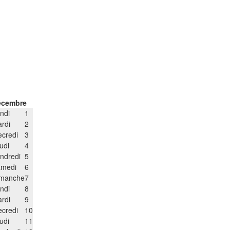
écembre
ndi
1
rdi
2
credi
3
udi
4
ndredi
5
medi
6
manche
7
ndi
8
rdi
9
credi
10
udi
11