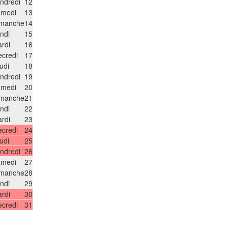
ndredi
12
medi
13
manche
14
ndi
15
rdi
16
credi
17
udi
18
ndredi
19
medi
20
manche
21
ndi
22
rdi
23
credi
24
udi
25
ndredi
26
medi
27
manche
28
ndi
29
rdi
30
credi
31