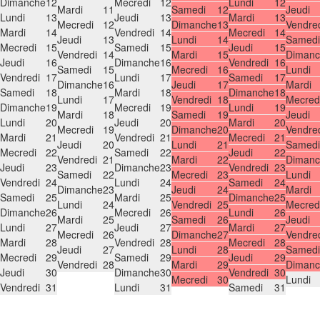
Dimanche
12
Mecredi
12
Lundi
12
Mardi
11
Samedi
12
Jeudi
Lundi
13
Jeudi
13
Mardi
13
Mecredi
12
Dimanche
13
Vendre
Mardi
14
Vendredi
14
Mecredi
14
Jeudi
13
Lundi
14
Samedi
Mecredi
15
Samedi
15
Jeudi
15
Vendredi
14
Mardi
15
Dimanc
Jeudi
16
Dimanche
16
Vendredi
16
Samedi
15
Mecredi
16
Lundi
Vendredi
17
Lundi
17
Samedi
17
Dimanche
16
Jeudi
17
Mardi
Samedi
18
Mardi
18
Dimanche
18
Lundi
17
Vendredi
18
Mecred
Dimanche
19
Mecredi
19
Lundi
19
Mardi
18
Samedi
19
Jeudi
Lundi
20
Jeudi
20
Mardi
20
Mecredi
19
Dimanche
20
Vendre
Mardi
21
Vendredi
21
Mecredi
21
Jeudi
20
Lundi
21
Samedi
Mecredi
22
Samedi
22
Jeudi
22
Vendredi
21
Mardi
22
Dimanc
Jeudi
23
Dimanche
23
Vendredi
23
Samedi
22
Mecredi
23
Lundi
Vendredi
24
Lundi
24
Samedi
24
Dimanche
23
Jeudi
24
Mardi
Samedi
25
Mardi
25
Dimanche
25
Lundi
24
Vendredi
25
Mecred
Dimanche
26
Mecredi
26
Lundi
26
Mardi
25
Samedi
26
Jeudi
Lundi
27
Jeudi
27
Mardi
27
Mecredi
26
Dimanche
27
Vendre
Mardi
28
Vendredi
28
Mecredi
28
Jeudi
27
Lundi
28
Samedi
Mecredi
29
Samedi
29
Jeudi
29
Vendredi
28
Mardi
29
Dimanc
Jeudi
30
Dimanche
30
Vendredi
30
Mecredi
30
Lundi
Vendredi
31
Lundi
31
Samedi
31